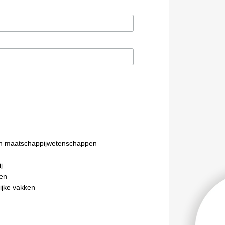
n maatschappijwetenschappen
j
en
ijke vakken