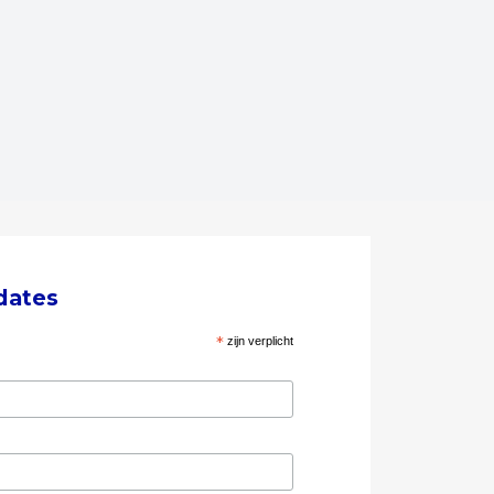
dates
*
zijn verplicht